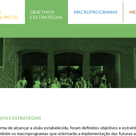
E
OBJETIVOS
MACROPROGRAMAS
IN
 E PACTO
E ESTRATÉGIAS
VOS E ESTRATÉGIAS
ma de alcançar a visão estabelecida, foram definidos objetivos e estraté
mbém os macroprogramas que orientarão a implementação das futuras 